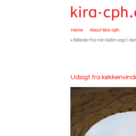
Home
About kira-cph
«
Billeder fra min Kelim-jagt i d
Udsigt fra køkkenvind