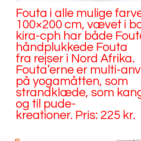
Fouta i alle mulige farv
100×200 cm, vævet i b
kira-cph har både Fout
håndplukkede Fouta
fra rejser i Nord Afrika.
Fouta’erne er multi-an
på yogamåtten, som
strandklæde, som kang
og til pude-
kreationer. Pris: 225 kr.