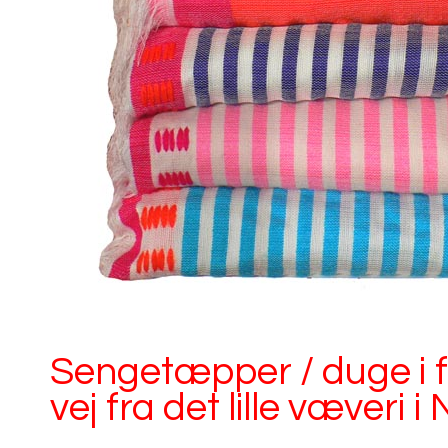
Sengetæpper / duge i fo
vej fra det lille væveri i