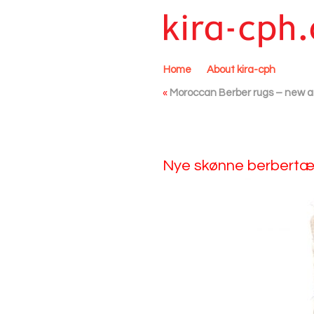
Home
About kira-cph
«
Moroccan Berber rugs – new ar
Nye skønne berbertæp