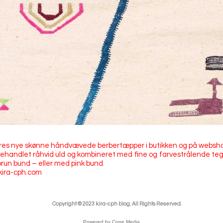
 vores nye skønne håndvævede berbertæpper i butikken og på websho
handlet råhvid uld og kombineret med fine og farvestrålende teg
un bund – eller med pink bund.
kira-cph.com
Copyright © 2023 kira-cph blog. All Rights Reserved.
Powered by
Cope Media