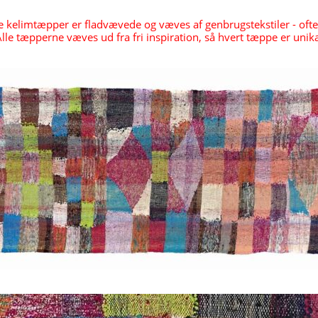
 kelimtæpper er fladvævede og væves af genbrugstekstiler - ofte 
lle tæpperne væves ud fra fri inspiration, så hvert tæppe er unika