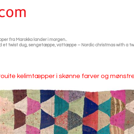
er fra Marokko lander i morgen..
d et twist dug, sengetæppe, vattæppe – Nordic christmas with a twis
uite kelimtæpper i skønne farver og mønstr