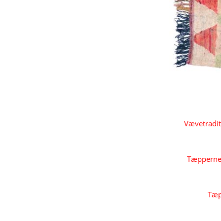
Vævetradit
Tæpperne e
Tæpp