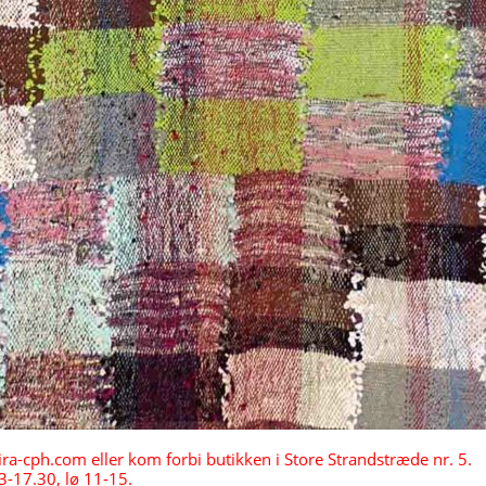
-cph.com eller kom forbi butikken i Store Strandstræde nr. 5.
13-17.30, lø 11-15.