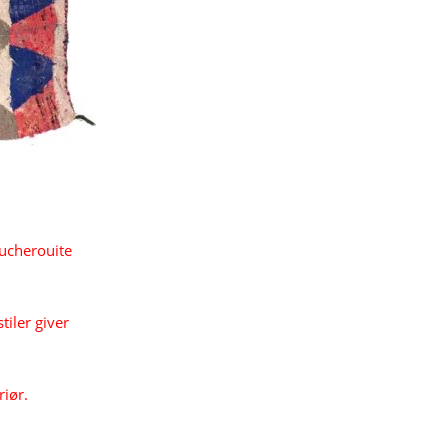
ucherouite 
tiler giver
riør.