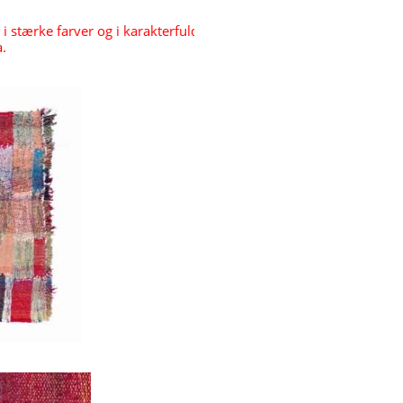
i stærke farver og i karakterfulde mønstre, som udspringer af de
.
