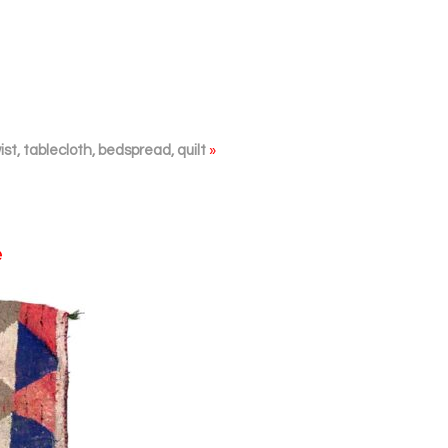
t, tablecloth, bedspread, quilt
»
e