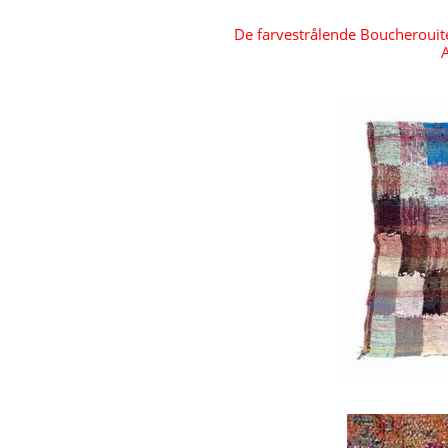
De farvestrålende Boucherouite
A