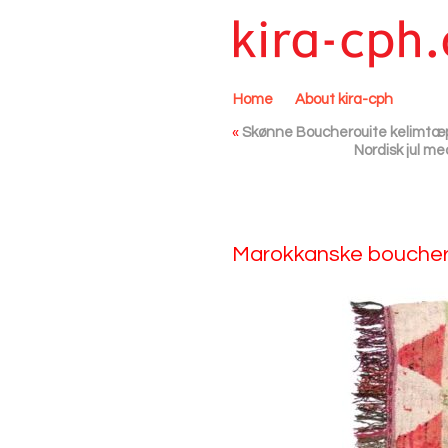
Home
About kira-cph
«
Skønne Boucherouite kelimtæpp
Nordisk jul me
Marokkanske bouchero