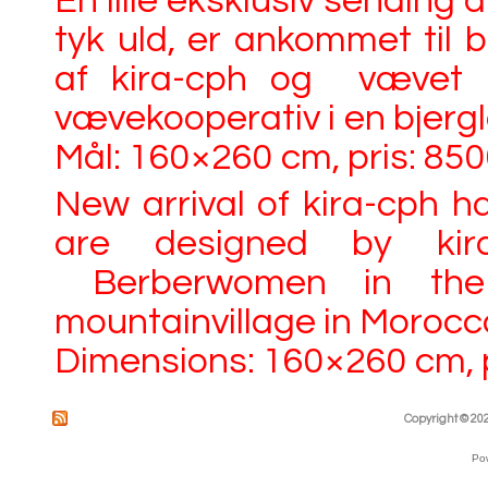
En lille eksklusiv sending
tyk uld, er ankommet til 
af kira-cph og vævet af
vævekooperativ i en bjerg
Mål: 160×260 cm, pris: 850
New arrival of kira-cph 
are designed by ki
Berberwomen in the 
mountainvillage in Morocc
Dimensions: 160×260 cm, p
Copyright © 202
Po